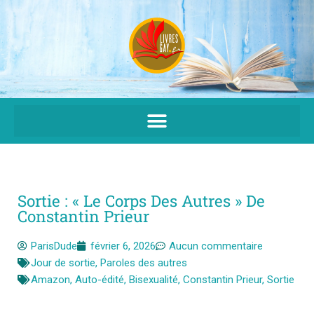
Aller
au
contenu
Sortie : « Le Corps Des Autres » De
Constantin Prieur
ParisDude
février 6, 2026
Aucun commentaire
Jour de sortie
,
Paroles des autres
Amazon
,
Auto-édité
,
Bisexualité
,
Constantin Prieur
,
Sortie