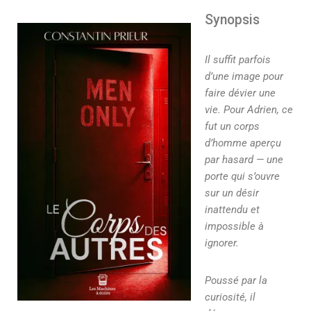
Synopsis
Il suffit parfois
d’une image pour
faire dévier une
vie. Pour Adrien, ce
fut un corps
d’homme aperçu
par hasard — une
porte qui s’ouvre
sur un désir
inattendu et
impossible à
ignorer.
Poussé par la
curiosité, il