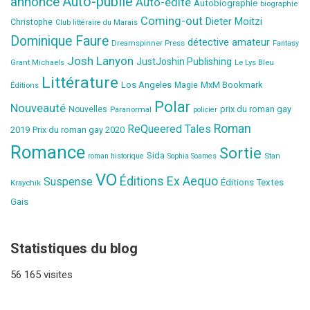
Auto-publié
annonce
Auto-édité
Autobiographie
biographie
Coming-out
Dieter Moitzi
Christophe
Club littéraire du Marais
Dominique Faure
détective amateur
Dreamspinner Press
Fantasy
Josh Lanyon
JustJoshin Publishing
Grant Michaels
Le Lys Bleu
Littérature
Los Angeles
MxM Bookmark
Éditions
Magie
Polar
Nouveauté
prix du roman gay
Nouvelles
Paranormal
policier
Roman
ReQueered Tales
2019
Prix du roman gay 2020
Romance
Sortie
Sida
Stan
roman historique
Sophia Soames
VO
Éditions Ex Aequo
Suspense
Éditions Textes
Kraychik
Gais
Statistiques du blog
56 165 visites