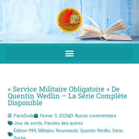
Aller
au
contenu
« Service Militaire Obligatoire » De
Quentin Wedlin – La Série Complète
Disponible
ParisDude
février 3, 2026
Aucun commentaire
Jour de sortie
,
Paroles des autres
Édition 999
,
Militaire
,
Nouveauté
,
Quentin Wedlin
,
Série
,
Sortie