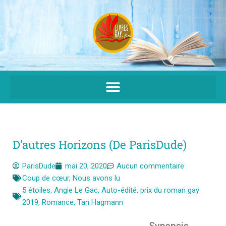
Aller
au
contenu
D’autres Horizons (de ParisDude)
ParisDude
mai 20, 2020
Aucun commentaire
Coup de cœur
,
Nous avons lu
5 étoiles
,
Angie Le Gac
,
Auto-édité
,
prix du roman gay
2019
,
Romance
,
Tan Hagmann