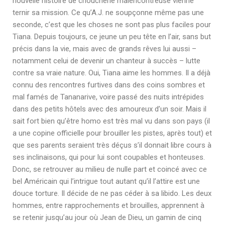
nouvelle histoire de choucherie malencontreuse vienne
ternir sa mission. Ce qu’A.J. ne soupçonne même pas une
seconde, c’est que les choses ne sont pas plus faciles pour
Tiana. Depuis toujours, ce jeune un peu tête en l’air, sans but
précis dans la vie, mais avec de grands rêves lui aussi –
notamment celui de devenir un chanteur à succès – lutte
contre sa vraie nature. Oui, Tiana aime les hommes. Il a déjà
connu des rencontres furtives dans des coins sombres et
mal famés de Tananarive, voire passé des nuits intrépides
dans des petits hôtels avec des amoureux d’un soir. Mais il
sait fort bien qu’être homo est très mal vu dans son pays (il
a une copine officielle pour brouiller les pistes, après tout) et
que ses parents seraient très déçus s’il donnait libre cours à
ses inclinaisons, qui pour lui sont coupables et honteuses.
Donc, se retrouver au milieu de nulle part et coincé avec ce
bel Américain qui l’intrigue tout autant qu’il l’attire est une
douce torture. Il décide de ne pas céder à sa libido. Les deux
hommes, entre rapprochements et brouilles, apprennent à
se retenir jusqu’au jour où Jean de Dieu, un gamin de cinq