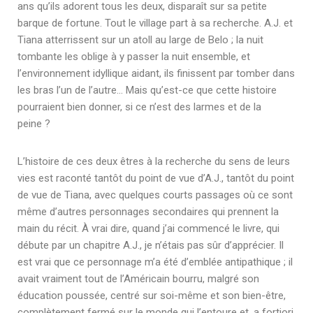
ans qu’ils adorent tous les deux, disparaît sur sa petite
barque de fortune. Tout le village part à sa recherche. A.J. et
Tiana atterrissent sur un atoll au large de Belo ; la nuit
tombante les oblige à y passer la nuit ensemble, et
l’environnement idyllique aidant, ils finissent par tomber dans
les bras l’un de l’autre… Mais qu’est-ce que cette histoire
pourraient bien donner, si ce n’est des larmes et de la
peine ?
L’histoire de ces deux êtres à la recherche du sens de leurs
vies est raconté tantôt du point de vue d’A.J., tantôt du point
de vue de Tiana, avec quelques courts passages où ce sont
même d’autres personnages secondaires qui prennent la
main du récit. À vrai dire, quand j’ai commencé le livre, qui
débute par un chapitre A.J., je n’étais pas sûr d’apprécier. Il
est vrai que ce personnage m’a été d’emblée antipathique ; il
avait vraiment tout de l’Américain bourru, malgré son
éducation poussée, centré sur soi-même et son bien-être,
complètement fermé sur le monde qui l’entoure et, a fortiori,