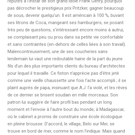
réputés à l’instar de son grand idole Frank Gehry, pourquoi
pas décrocher le prestigieux prix Pritzker, gagner beaucoup
de sous, devenir quelqu’un. Il est américain à 100 %, buvant
ses litrons de Coca, mangeant ses hamburgers, se posant
très peu de questions, s’intéressant encore moins à autrui,
se complaisant peu ou prou dans sa petite vie confortable
et sans contraintes (en-dehors de celles liées à son travail).
Malencontreusement, une de ses coucheries sans
lendemain lui vaut une redoutable haine de la part du jeune
fils d’un des plus importants clients du bureau d’architectes
pour lequel il travaille. Ce fiston n’apprécie pas d’être jeté
comme une vieille chaussette une fois l’acte accompli ; il se
plaint auprès de papa, insinuant que A.J. l’a violé, et les rêves
de ce dernier se brisent soudain en mille morceaux. Son
patron lui suggère de faire profil bas pendant un long
moment et l’envoie à l’autre bout du monde, à Madagascar,
où le cabinet a promis de construire une école écologique
en pleine brousse. D’accord, le village, Belo sur Mer, se
trouve en bord de mer, comme le nom l’indique. Mais quand