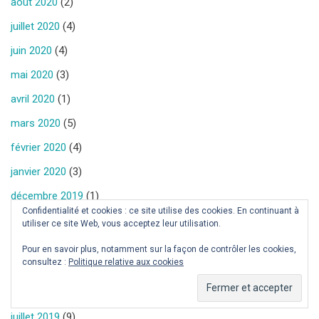
août 2020
(2)
juillet 2020
(4)
juin 2020
(4)
mai 2020
(3)
avril 2020
(1)
mars 2020
(5)
février 2020
(4)
janvier 2020
(3)
décembre 2019
(1)
Confidentialité et cookies : ce site utilise des cookies. En continuant à
novembre 2019
(5)
utiliser ce site Web, vous acceptez leur utilisation.
octobre 2019
(1)
Pour en savoir plus, notamment sur la façon de contrôler les cookies,
consultez :
Politique relative aux cookies
septembre 2019
(3)
août 2019
(6)
juillet 2019
(9)