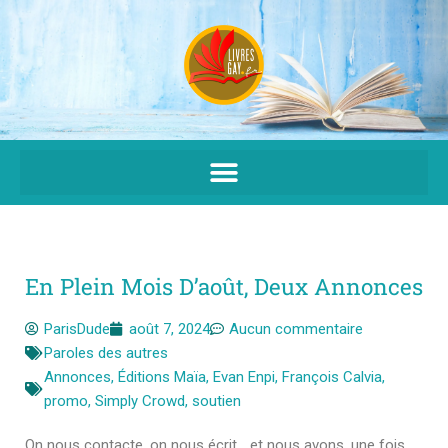
Aller
au
contenu
En Plein Mois D’août, Deux Annonces
ParisDude
août 7, 2024
Aucun commentaire
Paroles des autres
Annonces
,
Éditions Maïa
,
Evan Enpi
,
François Calvia
,
promo
,
Simply Crowd
,
soutien
On nous contacte, on nous écrit… et nous avons, une fois