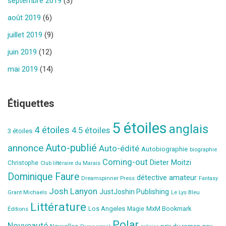
septembre 2019
(3)
août 2019
(6)
juillet 2019
(9)
juin 2019
(12)
mai 2019
(14)
Étiquettes
5 étoiles
anglais
4 étoiles
4.5 étoiles
3 étoiles
Auto-publié
annonce
Auto-édité
Autobiographie
biographie
Coming-out
Dieter Moitzi
Christophe
Club littéraire du Marais
Dominique Faure
détective amateur
Dreamspinner Press
Fantasy
Josh Lanyon
JustJoshin Publishing
Grant Michaels
Le Lys Bleu
Littérature
Los Angeles
MxM Bookmark
Éditions
Magie
Polar
Nouveauté