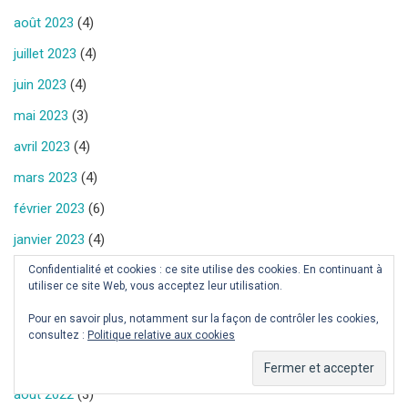
août 2023
(4)
juillet 2023
(4)
juin 2023
(4)
mai 2023
(3)
avril 2023
(4)
mars 2023
(4)
février 2023
(6)
janvier 2023
(4)
décembre 2022
(1)
Confidentialité et cookies : ce site utilise des cookies. En continuant à
utiliser ce site Web, vous acceptez leur utilisation.
novembre 2022
(3)
Pour en savoir plus, notamment sur la façon de contrôler les cookies,
octobre 2022
(2)
consultez :
Politique relative aux cookies
septembre 2022
(2)
août 2022
(3)