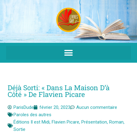
Aller
au
contenu
Déjà Sorti: « Dans La Maison D’à
Côté » De Flavien Picare
ParisDude
février 20, 2023
Aucun commentaire
Paroles des autres
Éditions Il est Midi
,
Flavien Picare
,
Présentation
,
Roman
,
Sortie