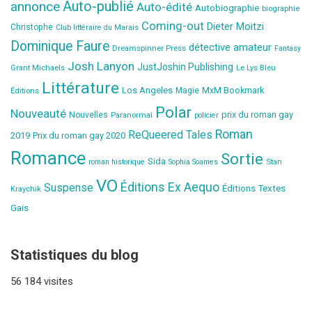
Auto-publié
annonce
Auto-édité
Autobiographie
biographie
Coming-out
Dieter Moitzi
Christophe
Club littéraire du Marais
Dominique Faure
détective amateur
Dreamspinner Press
Fantasy
Josh Lanyon
JustJoshin Publishing
Grant Michaels
Le Lys Bleu
Littérature
Los Angeles
MxM Bookmark
Éditions
Magie
Polar
Nouveauté
prix du roman gay
Nouvelles
Paranormal
policier
Roman
ReQueered Tales
2019
Prix du roman gay 2020
Romance
Sortie
Sida
Stan
roman historique
Sophia Soames
VO
Éditions Ex Aequo
Suspense
Éditions Textes
Kraychik
Gais
Statistiques du blog
56 184 visites