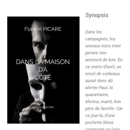
Synopsis
Dans les
campagnes, les
oiseaux noirs n’ont
jamais rien
annoncé de bon. En
ce matin d’avril, un
envol de corbeaux
aurait donc dû
alerter Paul, la
quarantaine,
éleveur, marié, bon
père de famille. Car
ce jour-là, d’une
pochette bleue
contenant un long