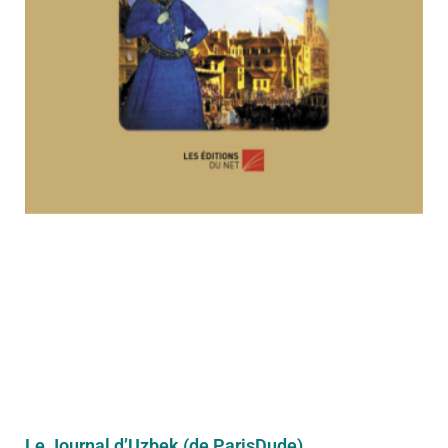
Le Journal d’Uzbek (de ParisDude)